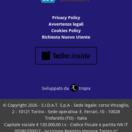
Privacy Policy
Avvertenze legali
Cookies Policy
Richiesta Nuovo Utente
Sviluppato da
tropix
© Copyright 2026 - S.I.D.A.T. S.p.A - Sede legale: corso Vinzaglio,
2 - 10121 Torino - Sede operativa: E. Ferrari, 10 - 10028
Trofarello (TO) - Italia
Capitale sociale € 120.000,00 i.v - Codice Fiscale e partita IVA IT
05585370017 - Iscrizione Registro Imprese Torino n°