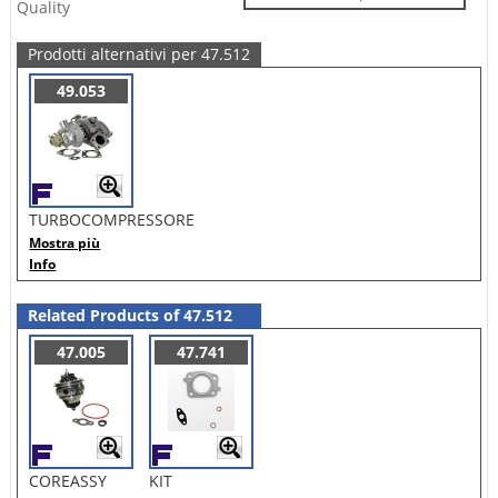
Quality
Prodotti alternativi per 47.512
49.053
TURBOCOMPRESSORE
Mostra più
Info
Related Products of 47.512
47.005
47.741
COREASSY
KIT