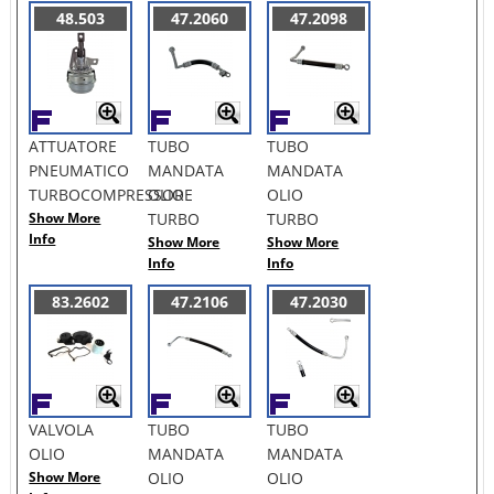
48.503
47.2060
47.2098
ATTUATORE
TUBO
TUBO
PNEUMATICO
MANDATA
MANDATA
TURBOCOMPRESSORE
OLIO
OLIO
Show More
TURBO
TURBO
Info
Show More
Show More
Info
Info
83.2602
47.2106
47.2030
VALVOLA
TUBO
TUBO
OLIO
MANDATA
MANDATA
Show More
OLIO
OLIO