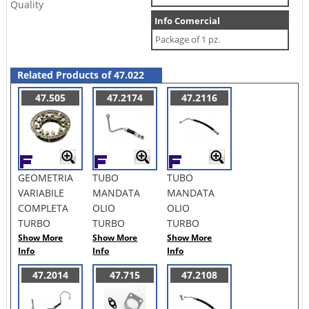
Quality
Info Comercial
Package of 1 pz.
Related Products of 47.022
47.505
47.2174
47.2116
GEOMETRIA
TUBO
TUBO
VARIABILE
MANDATA
MANDATA
COMPLETA
OLIO
OLIO
TURBO
TURBO
TURBO
Show More
Show More
Show More
Info
Info
Info
47.2014
47.715
47.2108