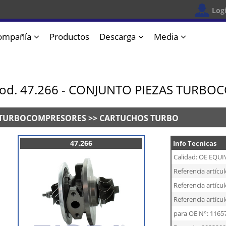
Log
ompañía
Productos
Descarga
Media
od. 47.266 - CONJUNTO PIEZAS TURB
TURBOCOMPRESORES >> CARTUCHOS TURBO
47.266
Info Tecnicas
Calidad: OE EQU
Referencia artícul
Referencia artícul
Referencia artícu
para OE N°: 1165