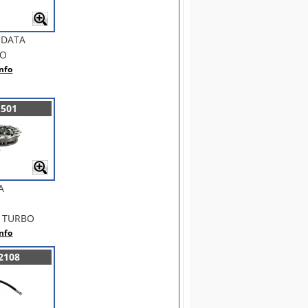
NDATA
BO
nfo
.501
A
 TURBO
nfo
2108