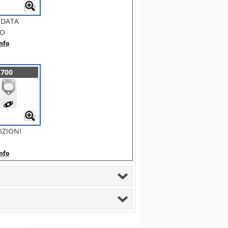
NDATA
BO
nfo
.700
IZIONI
nfo