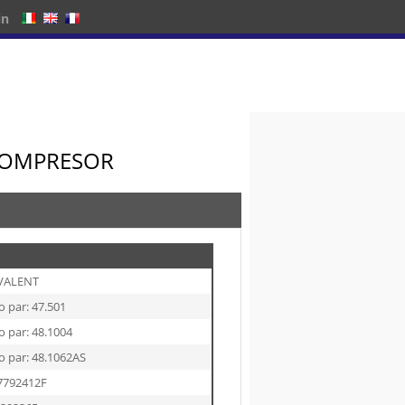
in
OCOMPRESOR
IVALENT
o par: 47.501
o par: 48.1004
lo par: 48.1062AS
7792412F