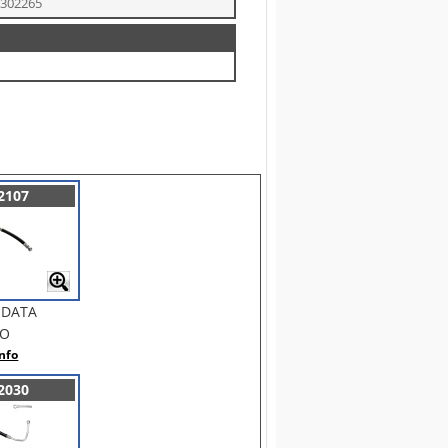
8302265
2107
NDATA
BO
nfo
2030