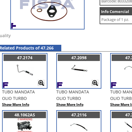
Barcode: 803320
Info Comercial
Package of 1 pz.
uality
Related Products of 47.266
47.2174
47.2098
47.
TUBO MANDATA
TUBO MANDATA
TUBO MA
OLIO TURBO
OLIO TURBO
OLIO TUR
Show More Info
Show More Info
Show More I
48.1062AS
47.2116
47.