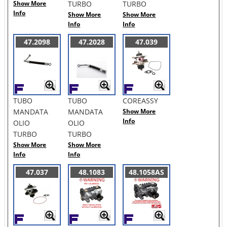
Show More
TURBO
TURBO
Info
Show More
Show More
Info
Info
47.2098
47.2028
47.039
TUBO
TUBO
COREASSY
MANDATA
MANDATA
Show More
Info
OLIO
OLIO
TURBO
TURBO
Show More
Show More
Info
Info
47.037
48.1083
48.1058AS