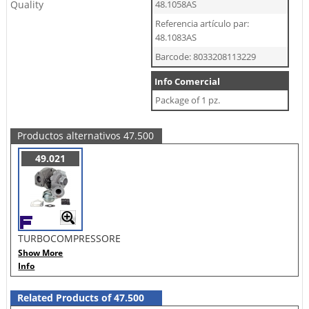
Quality
48.1058AS
Referencia artículo par:
48.1083AS
Barcode: 8033208113229
Info Comercial
Package of 1 pz.
Productos alternativos 47.500
49.021
TURBOCOMPRESSORE
Show More
Info
Related Products of 47.500