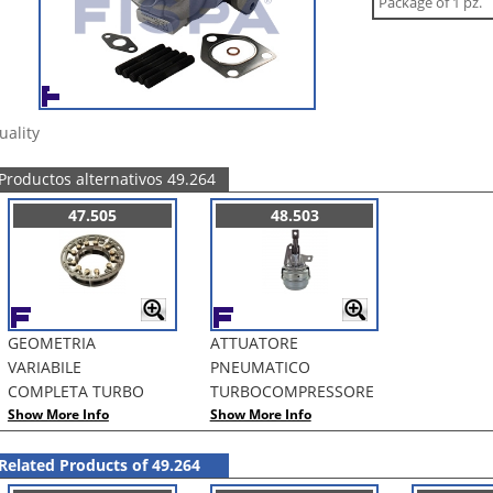
Package of 1 pz.
uality
Productos alternativos 49.264
47.505
48.503
GEOMETRIA
ATTUATORE
VARIABILE
PNEUMATICO
COMPLETA TURBO
TURBOCOMPRESSORE
Show More Info
Show More Info
Related Products of 49.264