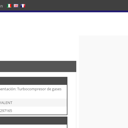
in
mentación: Turbocompresor de gases
IVALENT
8297165