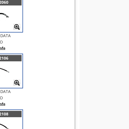
2060
NDATA
BO
nfo
2106
NDATA
BO
nfo
2108