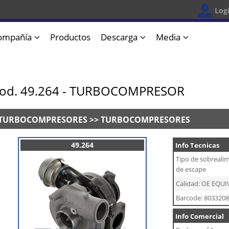
Log
ompañía
Productos
Descarga
Media
od. 49.264 - TURBOCOMPRESOR
TURBOCOMPRESORES >> TURBOCOMPRESORES
49.264
Info Tecnicas
Tipo de sobreali
de escape
Calidad: OE EQU
Barcode: 803320
Info Comercial