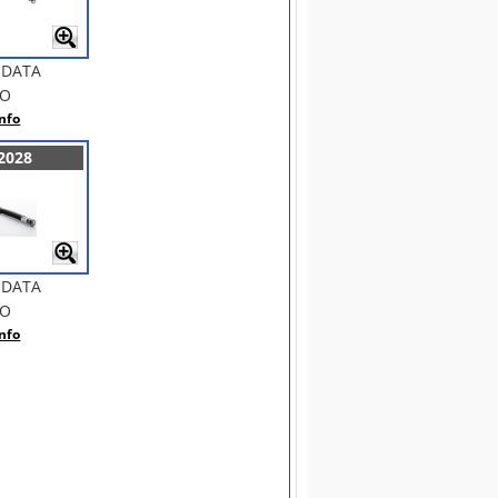
NDATA
BO
nfo
2028
NDATA
BO
nfo